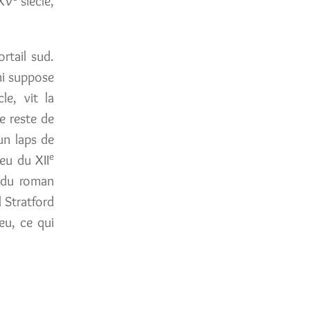
 XV
siècle,
rtail sud.
mi suppose
le, vit la
le reste de
un laps de
e
eu du XII
s du roman
l Stratford
eu, ce qui