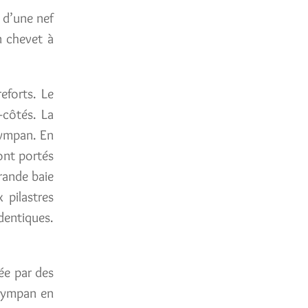
e d’une nef
n chevet à
reforts. Le
-côtés. La
tympan. En
sont portés
rande baie
 pilastres
dentiques.
ée par des
 tympan en