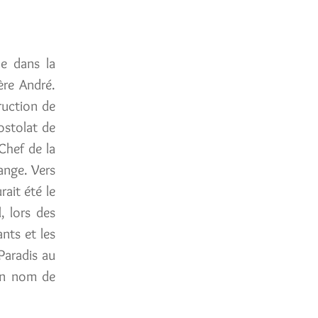
le dans la
ère André.
ruction de
postolat de
Chef de la
ange. Vers
rait été le
, lors des
ants et les
 Paradis au
son nom de