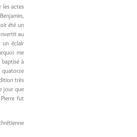
r les actes
e Benjamin,
voir été un
onvertit au
 un éclair
ourquoi me
 baptisé à
s quatorze
dition très
e jour que
Pierre fut
 chrétienne