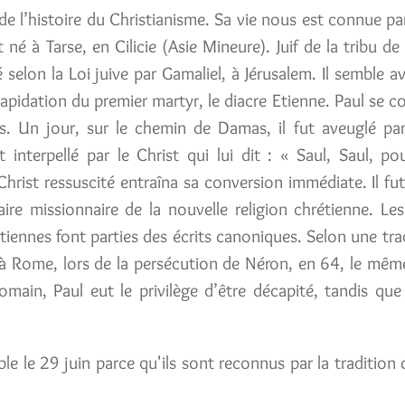
 de l’histoire du Christianisme. Sa vie nous est connue pa
t né à Tarse, en Cilicie (Asie Mineure). Juif de la tribu d
vé selon la Loi juive par Gamaliel, à Jérusalem. Il semble a
lapidation du premier martyr, le diacre Etienne. Paul se c
ns. Un jour, sur le chemin de Damas, il fut aveuglé par
t interpellé par le Christ qui lui dit : « Saul, Saul, p
hrist ressuscité entraîna sa conversion immédiate. Il fut
aire missionnaire de la nouvelle religion chrétienne. Le
étiennes font parties des écrits canoniques. Selon une tra
ie à Rome, lors de la persécution de Néron, en 64, le mêm
omain, Paul eut le privilège d’être décapité, tandis que 
ble le 29 juin parce qu'ils sont reconnus par la tradition