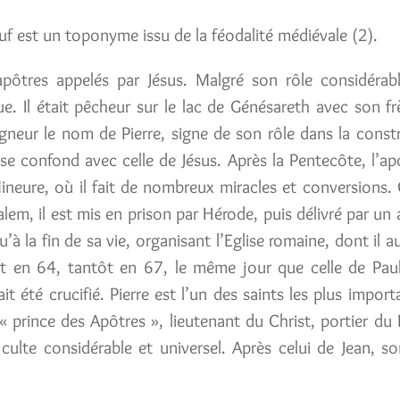
 est un toponyme issu de la féodalité médiévale (2).
pôtres appelés par Jésus. Malgré son rôle considérab
ue. Il était pêcheur sur le lac de Génésareth avec son fr
igneur le nom de Pierre, signe de son rôle dans la const
ie se confond avec celle de Jésus. Après la Pentecôte, l’a
Mineure, où il fait de nombreux miracles et conversions. 
m, il est mis en prison par Hérode, puis délivré par un 
’à la fin de sa vie, organisant l’Eglise romaine, dont il au
t en 64, tantôt en 67, le même jour que celle de Paul
t été crucifié. Pierre est l’un des saints les plus import
 « prince des Apôtres », lieutenant du Christ, portier du
n culte considérable et universel. Après celui de Jean, 