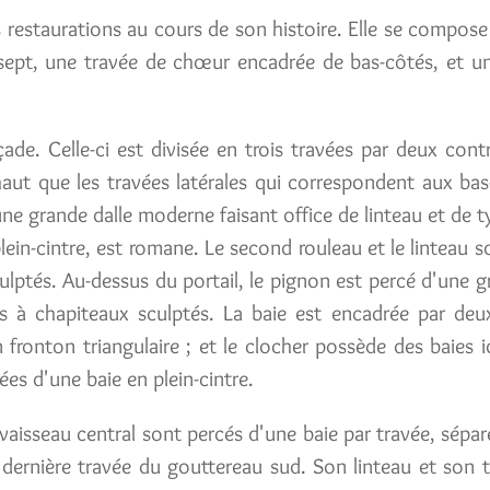
rs restaurations au cours de son histoire. Elle se compos
ansept, une travée de chœur encadrée de bas-côtés, et u
açade. Celle-ci est divisée en trois travées par deux cont
haut que les travées latérales qui correspondent aux bas
une grande dalle moderne faisant office de linteau et de 
lein-cintre, est romane. Le second rouleau et le linteau 
lptés. Au-dessus du portail, le pignon est percé d'une g
s à chapiteaux sculptés. La baie est encadrée par deux
fronton triangulaire ; et le clocher possède des baies i
ées d'une baie en plein-cintre.
aisseau central sont percés d'une baie par travée, sépar
 dernière travée du gouttereau sud. Son linteau et son