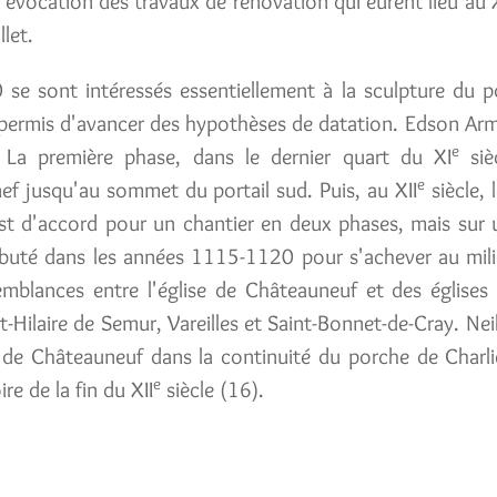
 l'évocation des travaux de rénovation qui eurent lieu au
llet.
e sont intéressés essentiellement à la sculpture du po
a permis d'avancer des hypothèses de datation. Edson Ar
e
. La première phase, dans le dernier quart du XI
sièc
e
ef jusqu'au sommet du portail sud. Puis, au XII
siècle, 
est d'accord pour un chantier en deux phases, mais sur 
ébuté dans les années 1115-1120 pour s'achever au mili
emblances entre l'église de Châteauneuf et des église
nt-Hilaire de Semur, Vareilles et Saint-Bonnet-de-Cray. Nei
ef de Châteauneuf dans la continuité du porche de Charli
e
re de la fin du XII
siècle (16).