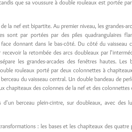
, tandis que sa voussure à double rouleaux est portée par
al de la nef est bipartite. Au premier niveau, les grandes-a
les sont par portées par des piles quadrangulaires fl
 face donnant dans le bas-côté. Du côté du vaisseau ce
ecevoir la retombée des arcs doubleaux par l'interméd
épare les grandes-arcades des fenêtres hautes. Les 
 double rouleaux porté par deux colonnettes à chapiteaux
n berceau du vaisseau central. Un double bandeau de perl
 aux chapiteaux des colonnes de la nef et des colonnettes 
s d'un berceau plein-cintre, sur doubleaux, avec des l
transformations : les bases et les chapiteaux des quatre p