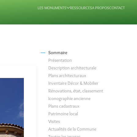
LES MONUMENTS
RESSOURCES
A PROPOS
CONTACT
Sommaire
Présentation
Description architecturale
Plans architecturaux
Inventaire Décor & Mobilier
Rénovations, état, classement
Iconographie ancienne
Plans cadastraux
Patrimoine local
Visites
Actualités de la Commune
Toutes les images